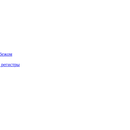
убежом
 регистры