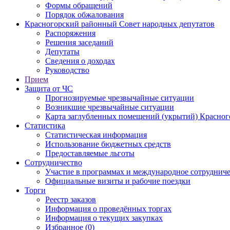
Формы обращений
Порядок обжалования
Красногорский районный Совет народных депутатов
Распоряжения
Решения заседаний
Депутаты
Сведения о доходах
Руководство
Прием
Защита от ЧС
Прогнозируемые чрезвычайные ситуации
Возникшие чрезвычайные ситуации
Карта заглубленных помещений (укрытий) Красног
Статистика
Статистическая информация
Использование бюджетных средств
Предоставляемые льготы
Сотрудничество
Участие в программах и международное сотруднич
Официальные визиты и рабочие поездки
Торги
Реестр заказов
Информация о проведённых торгах
Информация о текущих закупках
Избранное (0)