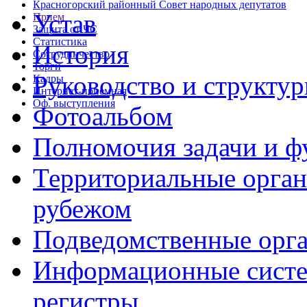
Красногорский районный Совет народных депутатов
Устав
Прием
Защита от ЧС
Статистика
История
Сотрудничество
Торги
Руководство и структу
Кадры
Интернет-приемная
Оф. выступления
Фотоальбом
Полномочия задачи и 
Территориальные органы
рубежом
Подведомственные орг
Информационные систем
регистры