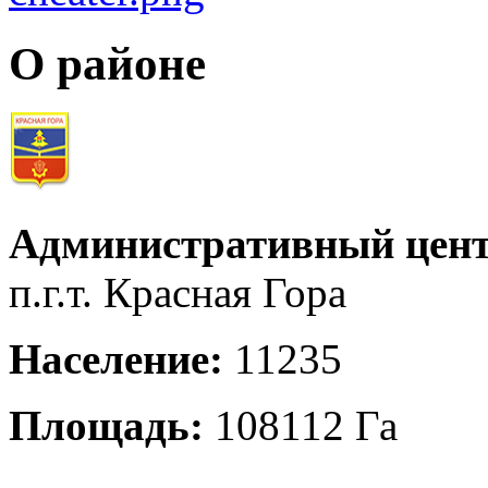
О районе
Административный цент
п.г.т. Красная Гора
Население:
11235
Площадь:
108112 Га