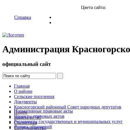
Цвета сайта:
Справка
Администрация Красногорско
официальный сайт
Главная
О районе
Сельские поселения
Документы
Красногорский районный Совет народных депутатов
Нормативные правовые акты
Прием
Проекты правовых актов
Защита от ЧС
Регламенты государственных и муниципальных услуг
Статистика
Формы обращений
Сотрудничество