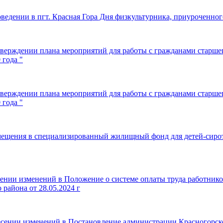
ведении в пгт. Красная Гора Дня физкультурника, приуроченног
верждении плана мероприятий для работы с гражданами старшег
 года "
верждении плана мероприятий для работы с гражданами старшег
 года "
мещения в специализированный жилищный фонд для детей-сирот и
ении изменений в Положение о системе оплаты труда работнико
района от 28.05.2024 г
есении изменений в Постановление администрации Красногорско