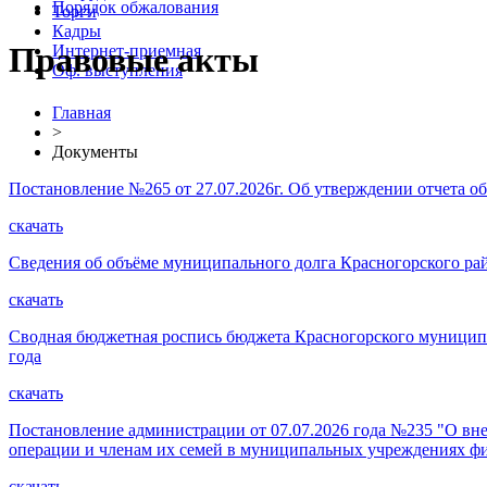
Порядок обжалования
Торги
Кадры
Правовые акты
Интернет-приемная
Оф. выступления
Главная
>
Документы
Постановление №265 от 27.07.2026г. Об утверждении отчета о
скачать
Сведения об объёме муниципального долга Красногорского район
скачать
Сводная бюджетная роспись бюджета Красногорского муниципал
года
скачать
Постановление администрации от 07.07.2026 года №235 "О вн
операции и членам их семей в муниципальных учреждениях ф
скачать