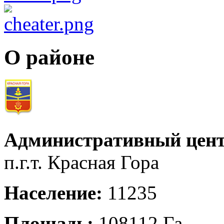
О районе
Административный цент
п.г.т. Красная Гора
Население:
11235
Площадь:
108112 Га