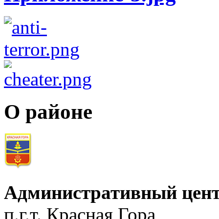
О районе
Административный цент
п.г.т. Красная Гора