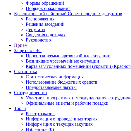
Формы обращений
Порядок обжалования
Красногорский районный Совет народных депутатов
Распоряжения
Решения заседаний
Депутаты
Сведения о доходах
Руководство
Прием
Защита от ЧС
Прогнозируемые чрезвычайные ситуации
Возникшие чрезвычайные ситуации
Карта заглубленных помещений (укрытий) Красног
Статистика
Статистическая информация
Использование бюджетных средств
Предоставляемые льготы
Сотрудничество
Участие в программах и международное сотруднич
Официальные визиты и рабочие поездки
Торги
Реестр заказов
Информация о проведённых торгах
Информация о текущих закупках
Избранное (0)