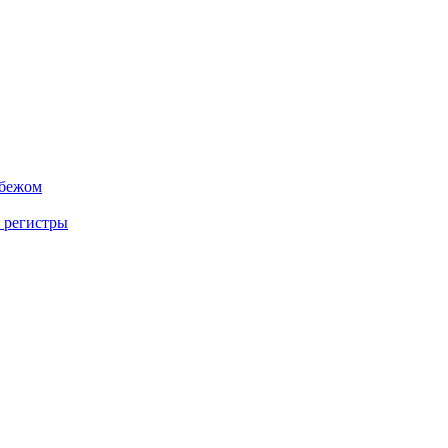
убежом
 регистры