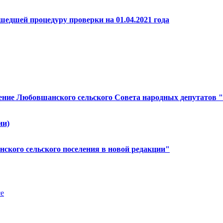
шедшей процедуру проверки на 01.04.2021 года
ешение Любовшанского сельского Совета народных депутатов 
ии)
нского сельского поселения в новой редакции"
е