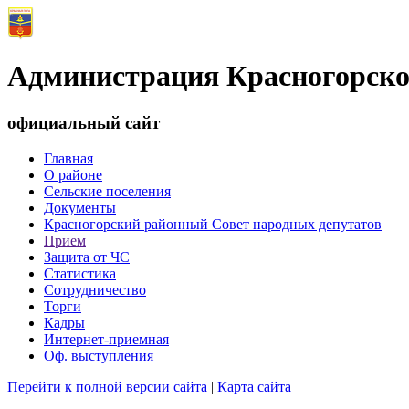
Администрация Красногорско
официальный сайт
Главная
О районе
Сельские поселения
Документы
Красногорский районный Совет народных депутатов
Прием
Защита от ЧС
Статистика
Сотрудничество
Торги
Кадры
Интернет-приемная
Оф. выступления
Перейти к полной версии сайта
|
Карта сайта