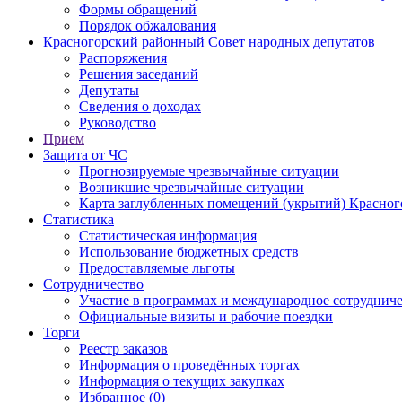
Формы обращений
Порядок обжалования
Красногорский районный Совет народных депутатов
Распоряжения
Решения заседаний
Депутаты
Сведения о доходах
Руководство
Прием
Защита от ЧС
Прогнозируемые чрезвычайные ситуации
Возникшие чрезвычайные ситуации
Карта заглубленных помещений (укрытий) Красног
Статистика
Статистическая информация
Использование бюджетных средств
Предоставляемые льготы
Сотрудничество
Участие в программах и международное сотруднич
Официальные визиты и рабочие поездки
Торги
Реестр заказов
Информация о проведённых торгах
Информация о текущих закупках
Избранное (0)