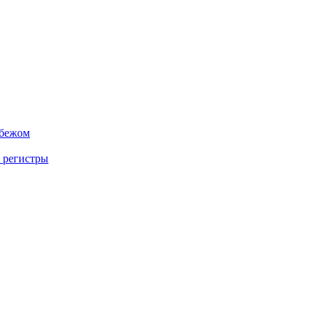
убежом
 регистры