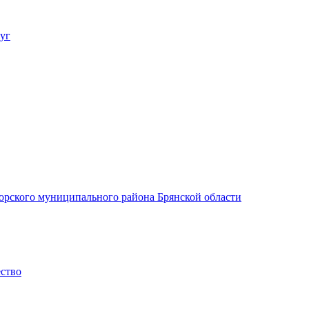
уг
орского муниципального района Брянской области
ество