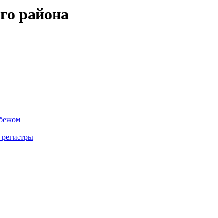
го района
убежом
 регистры