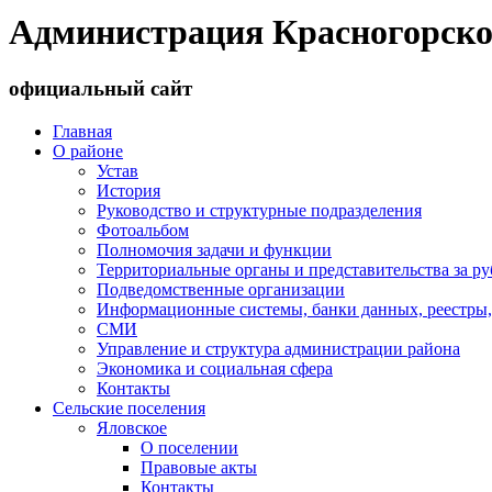
Администрация Красногорско
официальный сайт
Главная
О районе
Устав
История
Руководство и структурные подразделения
Фотоальбом
Полномочия задачи и функции
Территориальные органы и представительства за р
Подведомственные организации
Информационные системы, банки данных, реестры,
СМИ
Управление и структура администрации района
Экономика и социальная сфера
Контакты
Сельские поселения
Яловское
О поселении
Правовые акты
Контакты