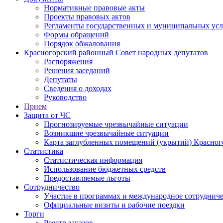
Нормативные правовые акты
Проекты правовых актов
Регламенты государственных и муниципальных усл
Формы обращений
Порядок обжалования
Красногорский районный Совет народных депутатов
Распоряжения
Решения заседаний
Депутаты
Сведения о доходах
Руководство
Прием
Защита от ЧС
Прогнозируемые чрезвычайные ситуации
Возникшие чрезвычайные ситуации
Карта заглубленных помещений (укрытий) Красног
Статистика
Статистическая информация
Использование бюджетных средств
Предоставляемые льготы
Сотрудничество
Участие в программах и международное сотруднич
Официальные визиты и рабочие поездки
Торги
Реестр заказов