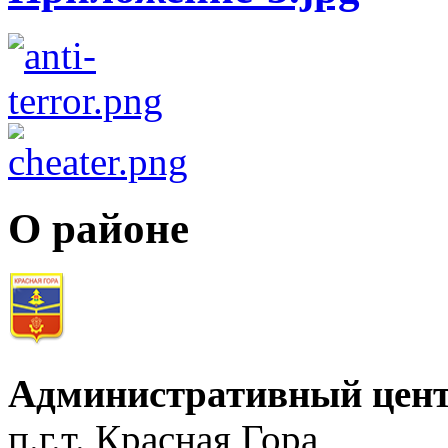
О районе
Административный цент
п.г.т. Красная Гора