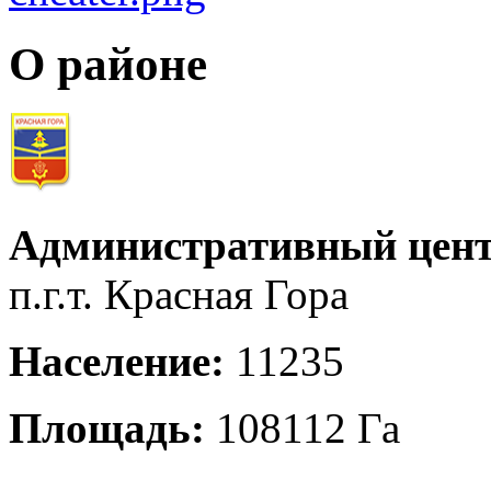
О районе
Административный цент
п.г.т. Красная Гора
Население:
11235
Площадь:
108112 Га