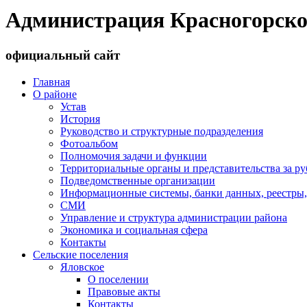
Администрация Красногорско
официальный сайт
Главная
О районе
Устав
История
Руководство и структурные подразделения
Фотоальбом
Полномочия задачи и функции
Территориальные органы и представительства за р
Подведомственные организации
Информационные системы, банки данных, реестры,
СМИ
Управление и структура администрации района
Экономика и социальная сфера
Контакты
Сельские поселения
Яловское
О поселении
Правовые акты
Контакты