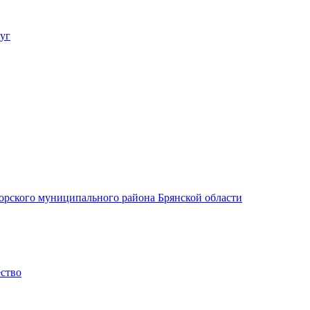
уг
орского муниципального района Брянской области
ество