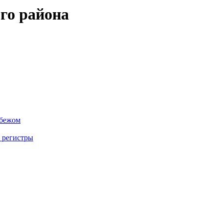
го района
убежом
 регистры