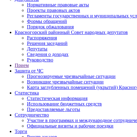
Нормативные правовые акты
Проекты правовых актов
Регламенты государственных и муниципальных усл
Формы обращений
Порядок обжалования
Красногорский районный Совет народных депутатов
Распоряжения
Решения заседаний
Депутаты
Сведения о доходах
Руководство
Прием
Защита от ЧС
Прогнозируемые чрезвычайные ситуации
Возникшие чрезвычайные ситуации
Карта заглубленных помещений (укрытий) Красног
Статистика
Статистическая информация
Использование бюджетных средств
Предоставляемые льготы
Сотрудничество
Участие в программах и международное сотруднич
Официальные визиты и рабочие поездки
Торги
Реестр заказов