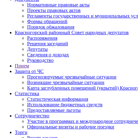
Нормативные правовые акты
Проекты правовых актов
Регламенты государственных и муниципальных усл
Формы обращений
Порядок обжалования
Красногорский районный Совет народных депутатов
Распоряжения
Решения заседаний
Депутаты
Сведения о доходах
Руководство
Прием
Защита от ЧС
Прогнозируемые чрезвычайные ситуации
Возникшие чрезвычайные ситуации
Карта заглубленных помещений (укрытий) Красног
Статистика
Статистическая информация
Использование бюджетных средств
Предоставляемые льготы
Сотрудничество
Участие в программах и международное сотруднич
Официальные визиты и рабочие поездки
Торги
Реестр заказов