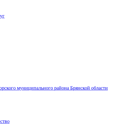
уг
орского муниципального района Брянской области
ество