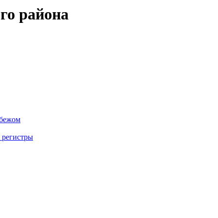
го района
убежом
 регистры