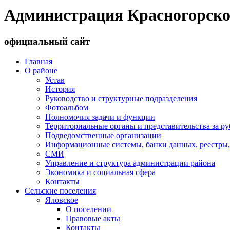
Администрация Красногорско
официальный сайт
Главная
О районе
Устав
История
Руководство и структурные подразделения
Фотоальбом
Полномочия задачи и функции
Территориальные органы и представительства за р
Подведомственные организации
Информационные системы, банки данных, реестры,
СМИ
Управление и структура администрации района
Экономика и социальная сфера
Контакты
Сельские поселения
Яловское
О поселении
Правовые акты
Контакты