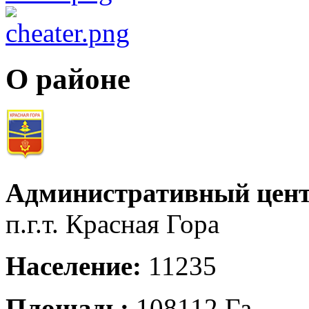
О районе
Административный цент
п.г.т. Красная Гора
Население:
11235
Площадь:
108112 Га