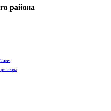
го района
убежом
 регистры