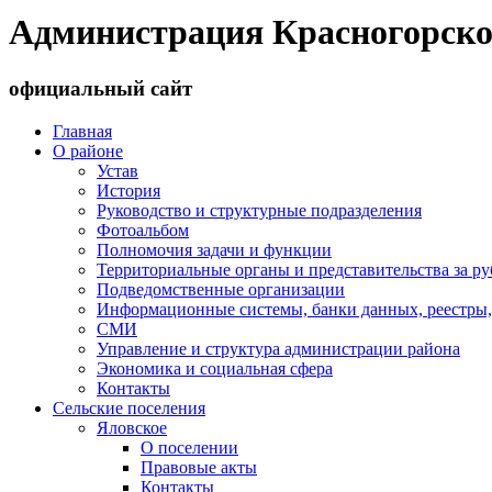
Администрация Красногорско
официальный сайт
Главная
О районе
Устав
История
Руководство и структурные подразделения
Фотоальбом
Полномочия задачи и функции
Территориальные органы и представительства за р
Подведомственные организации
Информационные системы, банки данных, реестры,
СМИ
Управление и структура администрации района
Экономика и социальная сфера
Контакты
Сельские поселения
Яловское
О поселении
Правовые акты
Контакты