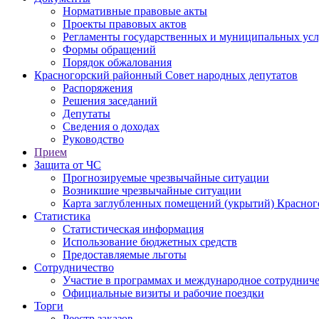
Нормативные правовые акты
Проекты правовых актов
Регламенты государственных и муниципальных усл
Формы обращений
Порядок обжалования
Красногорский районный Совет народных депутатов
Распоряжения
Решения заседаний
Депутаты
Сведения о доходах
Руководство
Прием
Защита от ЧС
Прогнозируемые чрезвычайные ситуации
Возникшие чрезвычайные ситуации
Карта заглубленных помещений (укрытий) Красног
Статистика
Статистическая информация
Использование бюджетных средств
Предоставляемые льготы
Сотрудничество
Участие в программах и международное сотруднич
Официальные визиты и рабочие поездки
Торги
Реестр заказов