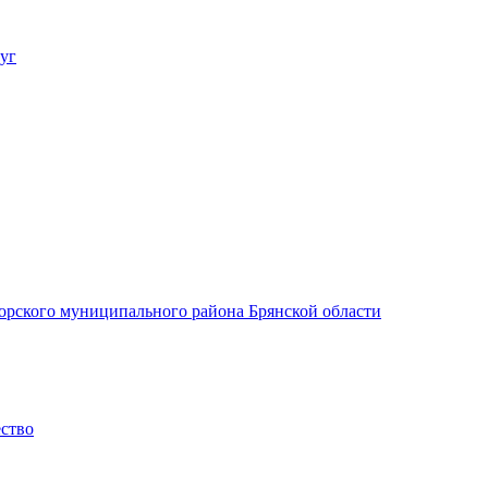
уг
орского муниципального района Брянской области
ество