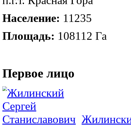
п.г.т. Красная Гора
Население:
11235
Площадь:
108112 Га
Первое лицо
Жилински