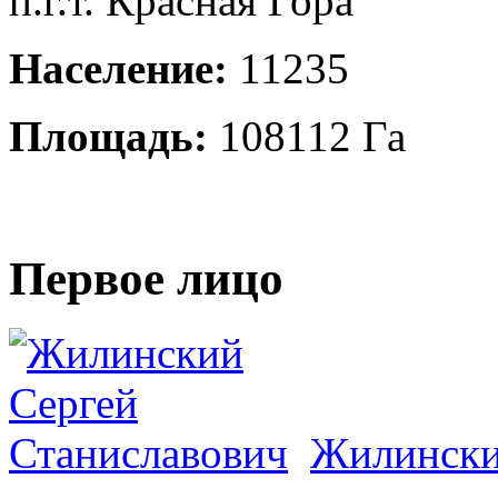
п.г.т. Красная Гора
Население:
11235
Площадь:
108112 Га
Первое лицо
Жилински