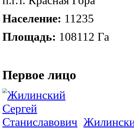
п.г.т. Красная Гора
Население:
11235
Площадь:
108112 Га
Первое лицо
Жилински