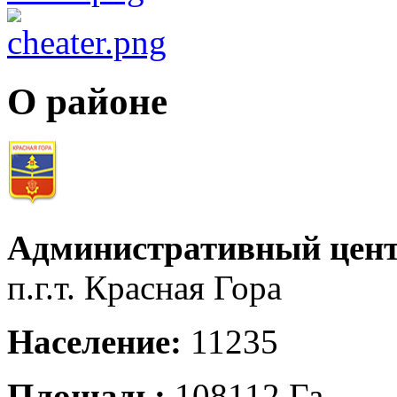
О районе
Административный цент
п.г.т. Красная Гора
Население:
11235
Площадь:
108112 Га