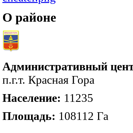
О районе
Административный цент
п.г.т. Красная Гора
Население:
11235
Площадь:
108112 Га