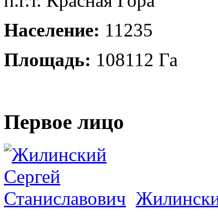
п.г.т. Красная Гора
Население:
11235
Площадь:
108112 Га
Первое лицо
Жилински