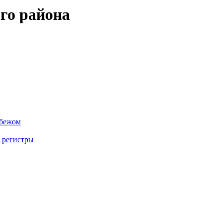
го района
убежом
 регистры