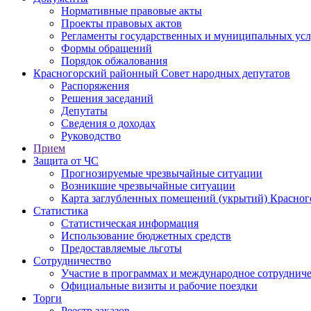
Нормативные правовые акты
Проекты правовых актов
Регламенты государственных и муниципальных усл
Формы обращений
Порядок обжалования
Красногорский районный Совет народных депутатов
Распоряжения
Решения заседаний
Депутаты
Сведения о доходах
Руководство
Прием
Защита от ЧС
Прогнозируемые чрезвычайные ситуации
Возникшие чрезвычайные ситуации
Карта заглубленных помещений (укрытий) Красног
Статистика
Статистическая информация
Использование бюджетных средств
Предоставляемые льготы
Сотрудничество
Участие в программах и международное сотруднич
Официальные визиты и рабочие поездки
Торги
Реестр заказов