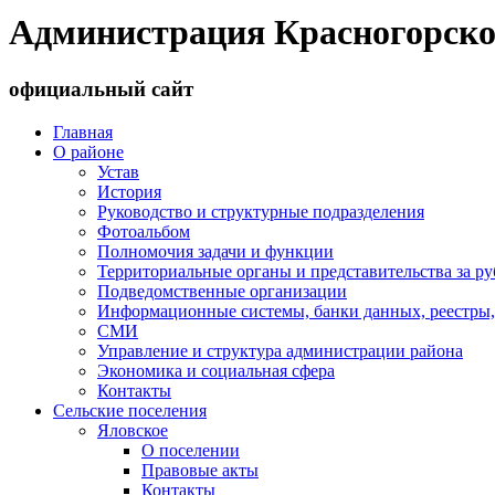
Администрация Красногорско
официальный сайт
Главная
О районе
Устав
История
Руководство и структурные подразделения
Фотоальбом
Полномочия задачи и функции
Территориальные органы и представительства за р
Подведомственные организации
Информационные системы, банки данных, реестры,
СМИ
Управление и структура администрации района
Экономика и социальная сфера
Контакты
Сельские поселения
Яловское
О поселении
Правовые акты
Контакты