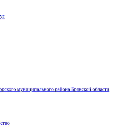
уг
орского муниципального района Брянской области
ество