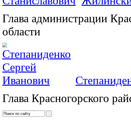
Жилински
Глава администрации Кра
области
Степаниден
Глава Красногорского рай