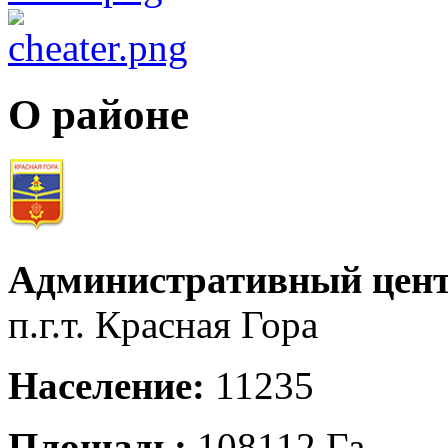
О районе
Административный цент
п.г.т. Красная Гора
Население:
11235
Площадь:
108112 Га