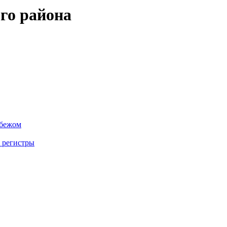
го района
убежом
 регистры