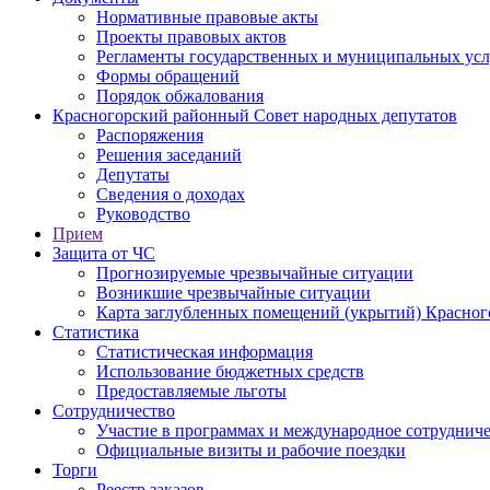
Нормативные правовые акты
Проекты правовых актов
Регламенты государственных и муниципальных усл
Формы обращений
Порядок обжалования
Красногорский районный Совет народных депутатов
Распоряжения
Решения заседаний
Депутаты
Сведения о доходах
Руководство
Прием
Защита от ЧС
Прогнозируемые чрезвычайные ситуации
Возникшие чрезвычайные ситуации
Карта заглубленных помещений (укрытий) Красног
Статистика
Статистическая информация
Использование бюджетных средств
Предоставляемые льготы
Сотрудничество
Участие в программах и международное сотруднич
Официальные визиты и рабочие поездки
Торги
Реестр заказов