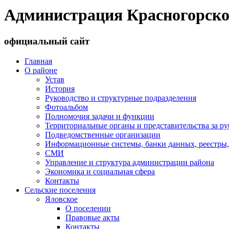
Администрация Красногорско
официальный сайт
Главная
О районе
Устав
История
Руководство и структурные подразделения
Фотоальбом
Полномочия задачи и функции
Территориальные органы и представительства за р
Подведомственные организации
Информационные системы, банки данных, реестры,
СМИ
Управление и структура администрации района
Экономика и социальная сфера
Контакты
Сельские поселения
Яловское
О поселении
Правовые акты
Контакты