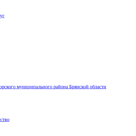
уг
орского муниципального района Брянской области
ество