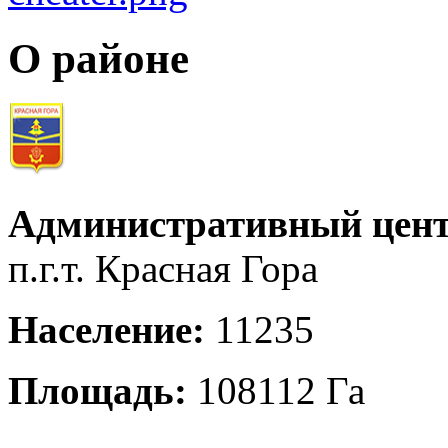
О районе
Административный цент
п.г.т. Красная Гора
Население:
11235
Площадь:
108112 Га