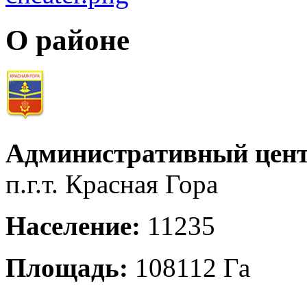
О районе
Административный цент
п.г.т. Красная Гора
Население:
11235
Площадь:
108112 Га