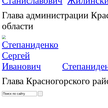
Жилински
Глава администрации Кра
области
Степаниден
Глава Красногорского рай