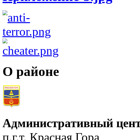
О районе
Административный цент
п.г.т. Красная Гора