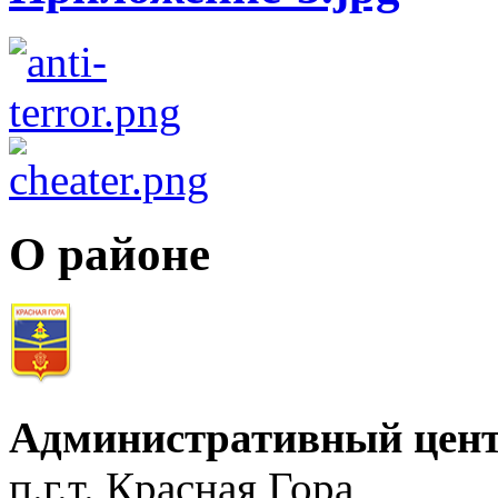
О районе
Административный цент
п.г.т. Красная Гора