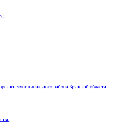
уг
орского муниципального района Брянской области
ество