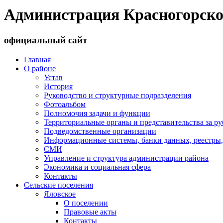
Администрация Красногорско
официальный сайт
Главная
О районе
Устав
История
Руководство и структурные подразделения
Фотоальбом
Полномочия задачи и функции
Территориальные органы и представительства за р
Подведомственные организации
Информационные системы, банки данных, реестры,
СМИ
Управление и структура администрации района
Экономика и социальная сфера
Контакты
Сельские поселения
Яловское
О поселении
Правовые акты
Контакты