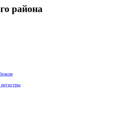
го района
убежом
 регистры