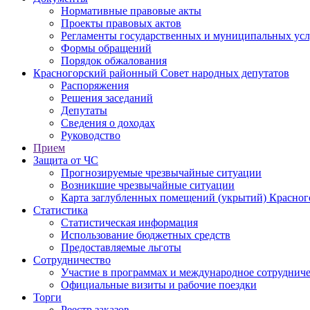
Нормативные правовые акты
Проекты правовых актов
Регламенты государственных и муниципальных усл
Формы обращений
Порядок обжалования
Красногорский районный Совет народных депутатов
Распоряжения
Решения заседаний
Депутаты
Сведения о доходах
Руководство
Прием
Защита от ЧС
Прогнозируемые чрезвычайные ситуации
Возникшие чрезвычайные ситуации
Карта заглубленных помещений (укрытий) Красног
Статистика
Статистическая информация
Использование бюджетных средств
Предоставляемые льготы
Сотрудничество
Участие в программах и международное сотруднич
Официальные визиты и рабочие поездки
Торги
Реестр заказов