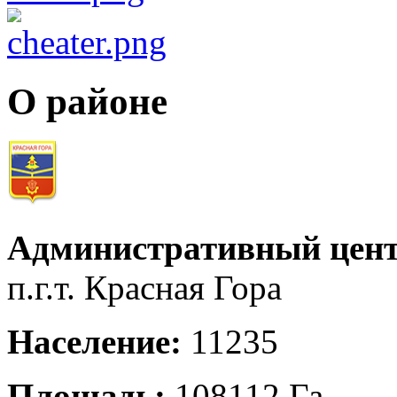
О районе
Административный цент
п.г.т. Красная Гора
Население:
11235
Площадь:
108112 Га