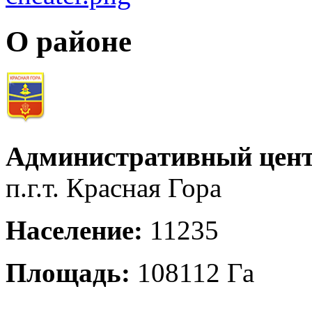
О районе
Административный цент
п.г.т. Красная Гора
Население:
11235
Площадь:
108112 Га