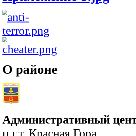
О районе
Административный цент
п.г.т. Красная Гора