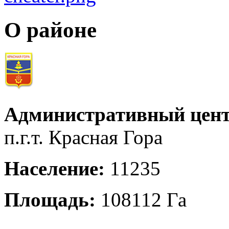
О районе
Административный цент
п.г.т. Красная Гора
Население:
11235
Площадь:
108112 Га