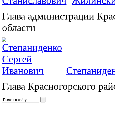
Жилински
Глава администрации Кра
области
Степаниден
Глава Красногорского рай