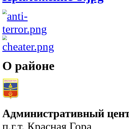
О районе
Административный цент
п.г.т. Красная Гора