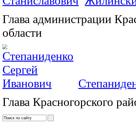
Жилински
Глава администрации Кра
области
Степаниден
Глава Красногорского рай