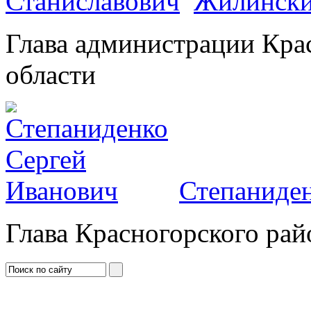
Жилински
Глава администрации Кра
области
Степаниден
Глава Красногорского рай