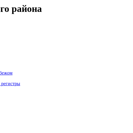
го района
убежом
 регистры