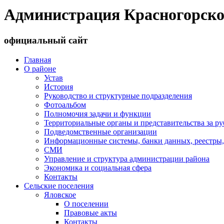
Администрация Красногорско
официальный сайт
Главная
О районе
Устав
История
Руководство и структурные подразделения
Фотоальбом
Полномочия задачи и функции
Территориальные органы и представительства за р
Подведомственные организации
Информационные системы, банки данных, реестры,
СМИ
Управление и структура администрации района
Экономика и социальная сфера
Контакты
Сельские поселения
Яловское
О поселении
Правовые акты
Контакты