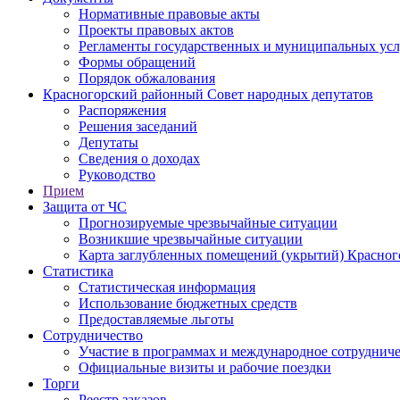
Нормативные правовые акты
Проекты правовых актов
Регламенты государственных и муниципальных усл
Формы обращений
Порядок обжалования
Красногорский районный Совет народных депутатов
Распоряжения
Решения заседаний
Депутаты
Сведения о доходах
Руководство
Прием
Защита от ЧС
Прогнозируемые чрезвычайные ситуации
Возникшие чрезвычайные ситуации
Карта заглубленных помещений (укрытий) Красног
Статистика
Статистическая информация
Использование бюджетных средств
Предоставляемые льготы
Сотрудничество
Участие в программах и международное сотруднич
Официальные визиты и рабочие поездки
Торги
Реестр заказов