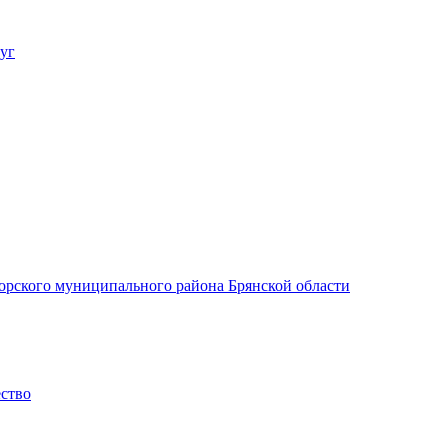
уг
орского муниципального района Брянской области
ество