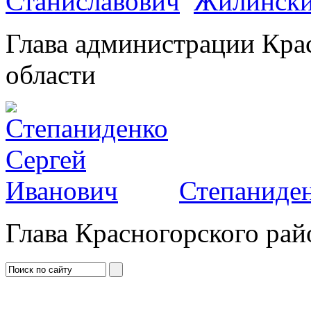
Жилински
Глава администрации Кра
области
Степаниден
Глава Красногорского рай