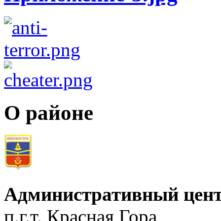
О районе
Административный цент
п.г.т. Красная Гора