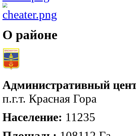
О районе
Административный цент
п.г.т. Красная Гора
Население:
11235
Площадь:
108112 Га