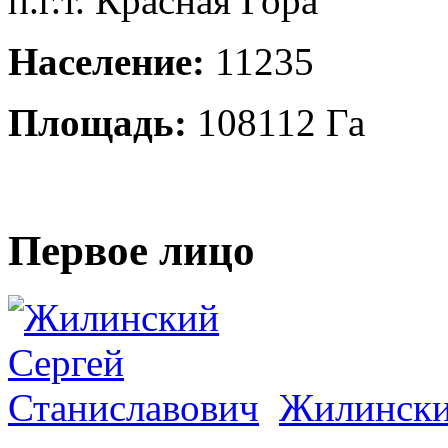
п.г.т. Красная Гора
Население:
11235
Площадь:
108112 Га
Первое лицо
Жилински