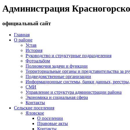
Администрация Красногорско
официальный сайт
Главная
О районе
Устав
История
Руководство и структурные подразделения
Фотоальбом
Полномочия задачи и функции
Территориальные органы и представительства за р
Подведомственные организации
Информационные системы, банки данных, реестры,
СМИ
Управление и структура администрации района
Экономика и социальная сфера
Контакты
Сельские поселения
Яловское
О поселении
Правовые акты
Контакты