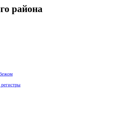
го района
убежом
 регистры