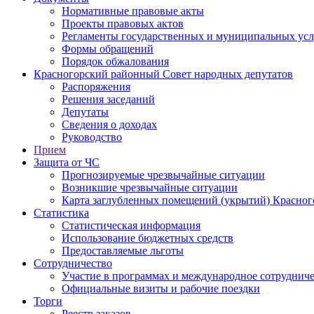
Нормативные правовые акты
Проекты правовых актов
Регламенты государственных и муниципальных усл
Формы обращений
Порядок обжалования
Красногорский районный Совет народных депутатов
Распоряжения
Решения заседаний
Депутаты
Сведения о доходах
Руководство
Прием
Защита от ЧС
Прогнозируемые чрезвычайные ситуации
Возникшие чрезвычайные ситуации
Карта заглубленных помещений (укрытий) Красног
Статистика
Статистическая информация
Использование бюджетных средств
Предоставляемые льготы
Сотрудничество
Участие в программах и международное сотруднич
Официальные визиты и рабочие поездки
Торги
Реестр заказов