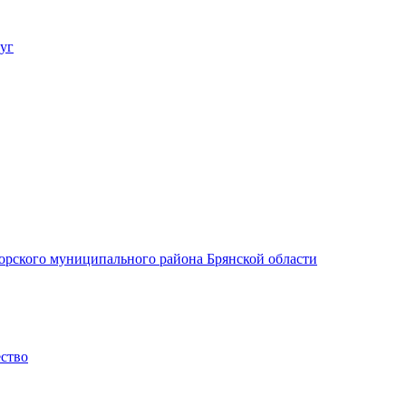
уг
орского муниципального района Брянской области
ество