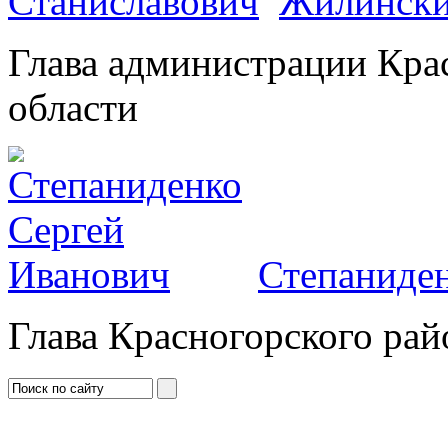
Жилински
Глава администрации Кра
области
Степаниден
Глава Красногорского рай