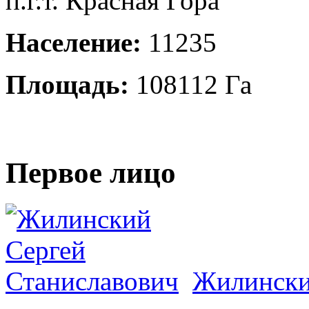
п.г.т. Красная Гора
Население:
11235
Площадь:
108112 Га
Первое лицо
Жилински