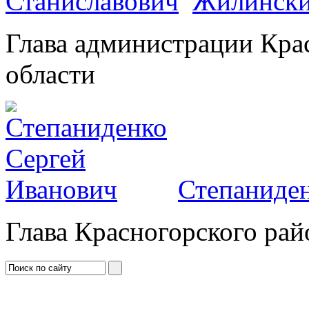
Жилински
Глава администрации Кра
области
Степаниден
Глава Красногорского рай