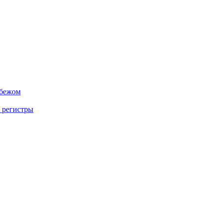
убежом
 регистры