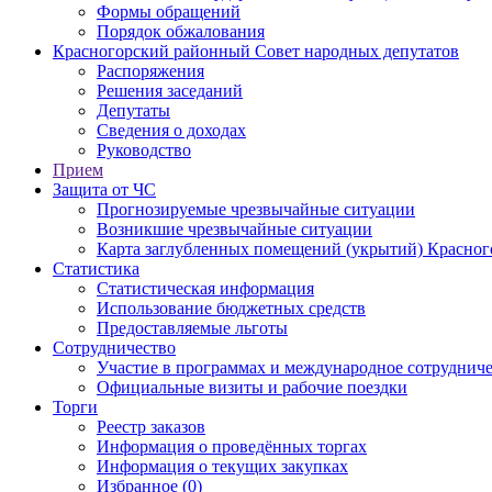
Формы обращений
Порядок обжалования
Красногорский районный Совет народных депутатов
Распоряжения
Решения заседаний
Депутаты
Сведения о доходах
Руководство
Прием
Защита от ЧС
Прогнозируемые чрезвычайные ситуации
Возникшие чрезвычайные ситуации
Карта заглубленных помещений (укрытий) Красног
Статистика
Статистическая информация
Использование бюджетных средств
Предоставляемые льготы
Сотрудничество
Участие в программах и международное сотруднич
Официальные визиты и рабочие поездки
Торги
Реестр заказов
Информация о проведённых торгах
Информация о текущих закупках
Избранное (0)